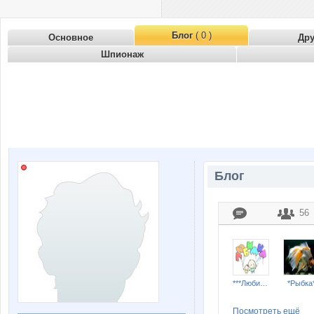
Блог
( 0 )
Основное
Др
Шпионаж
Блог
56
***Любимка***
*Рыбка
Посмотреть ещё