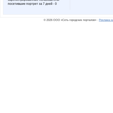
посетившие портрет за 7 дней - 0
desertik
esyaya
© 2026 ООО «Сеть городских порталов» ·
Реклама н
knadya
la-Belle
melok
mezha
olesen***ka
olgasb2
unm
yachka