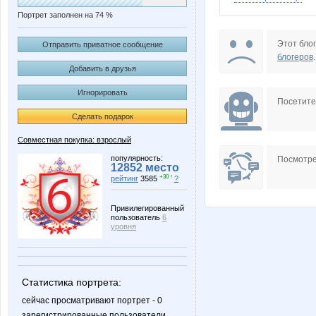
Портрет заполнен на 74 %
Dane4ka
Elena14
Этот блог
Отправить приватное сообщение
блогеров
.
Добавить в друзья
Игнорировать
Kathrin
Kre-oly
Посетит
Сделать подарок
Совместная покупка: взрослый
Mashyl
MisSuri
популярность:
Посмотре
12852 место
+30 ↑
рейтинг
3585
?
Привилегированный
пользователь
6
Nutka
Panfa!
уровня
Статистика портрета:
Taisiya
Tanyas
сейчас просматривают портрет - 0
зарегистрированные пользователи